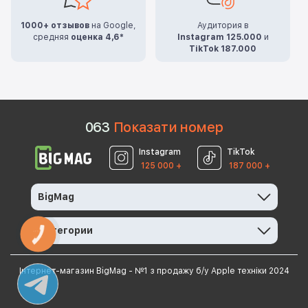
1000+ отзывов
на Google,
Аудитория в
средняя
оценка 4,6*
Instagram 125.000
и
TikTok 187.000
0
6
3
Показати номер
Instagram
TikTok
125 000 +
187 000 +
BigMag
Категории
КНОПКА
ЗВ'ЯЗКУ
Інтернет-магазин BigMag - №1 з продажу б/у Apple техніки 2024