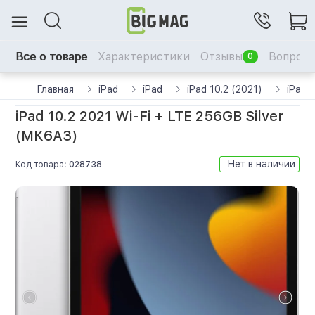
Все о товаре
Характеристики
Отзывы
Вопрос-
0
Главная
iPad
iPad
iPad 10.2 (2021)
iPad 
iPad 10.2 2021 Wi-Fi + LTE 256GB Silver
(MK6A3)
Нет в наличии
Код товара:
028738