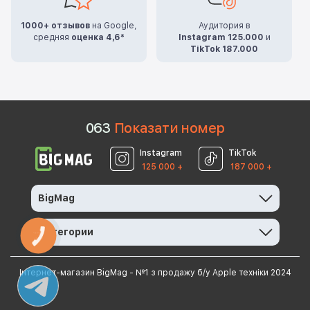
1000+ отзывов
на Google,
Аудитория в
средняя
оценка 4,6*
Instagram 125.000
и
TikTok 187.000
0
6
3
Показати номер
Instagram
TikTok
125 000 +
187 000 +
BigMag
Категории
КНОПКА
ЗВ'ЯЗКУ
Інтернет-магазин BigMag - №1 з продажу б/у Apple техніки 2024