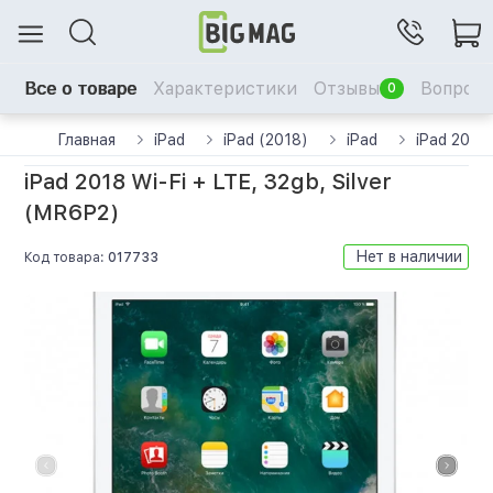
Все о товаре
Характеристики
Отзывы
Вопрос-
0
Главная
iPad
iPad (2018)
iPad
iPad 2018 
iPad 2018 Wi-Fi + LTE, 32gb, Silver
(MR6P2)
Нет в наличии
Код товара:
017733