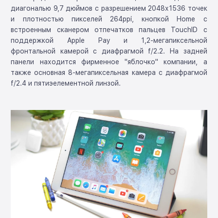
диагональю 9,7 дюймов с разрешением 2048х1536 точек
и плотностью пикселей 264ppi, кнопкой Home с
встроенным сканером отпечатков пальцев TouchID с
поддержкой Apple Pay и 1,2-мегапиксельной
фронтальной камерой с диафрагмой f/2.2. На задней
панели находится фирменное "яблочко" компании, а
также основная 8-мегапиксельная камера с диафрагмой
f/2.4 и пятиэелементной линзой.