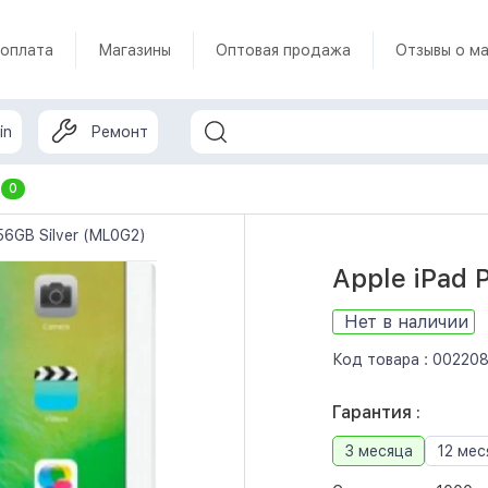
 оплата
Магазины
Оптовая продажа
Отзывы о ма
in
Ремонт
т
0
256GB Silver (ML0G2)
Apple iPad 
Нет в наличии
Код товара :
00220
Гарантия :
3 месяца
12 мес