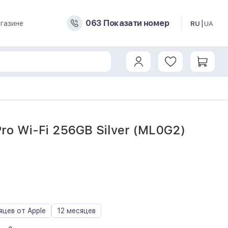
0
6
3
Показати номер
газине
RU
UA
Pro Wi-Fi 256GB Silver (ML0G2)
8
яцев от Apple
12 месяцев