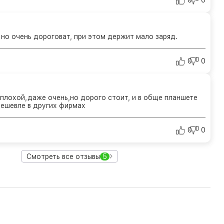
0
0
 но очень дороговат, при этом держит мало заряд.
0
0
е плохой,даже очень,но дорого стоит, и в обще планшете
ешевле в других фирмах
0
0
Смотреть все отзывы
5