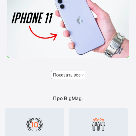
Показать все
Про BigMag: