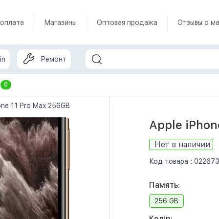
 оплата
Магазины
Оптовая продажа
Отзывы о ма
in
Ремонт
т
0
hone 11 Pro Max 256GB Gold (MWH62)
Apple iPho
Нет в наличии
Код товара :
02267
Память:
256 GB
Колір: