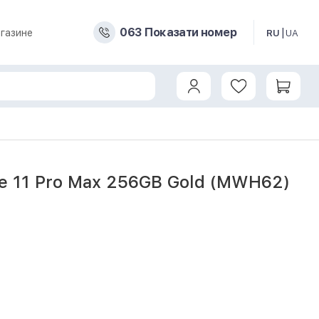
0
6
3
Показати номер
газине
RU
UA
ne 11 Pro Max 256GB Gold (MWH62)
3