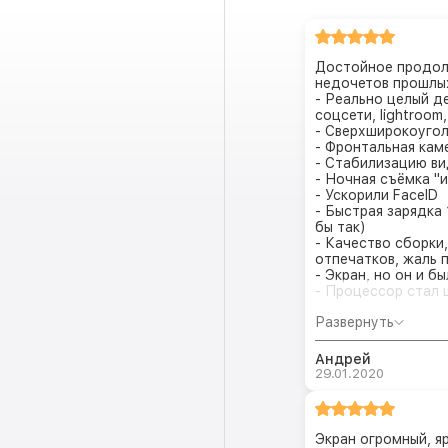
Достойное продол
недочетов прошлы
- Реально целый д
соцсети, lightroom
- Сверхширокоугол
- Фронтальная кам
- Стабилизацию ви
- Ночная съёмка "
- Ускорили FaceID
- Быстрая зарядка 
бы так)
- Качество сборки
отпечатков, жаль 
- Экран, но он и б
- Процессор стал 
Развернуть
Андрей
29.01.2020
Экран огромный, я