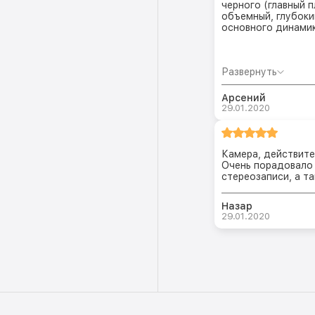
черного (главный 
объемный, глубоки
основного динамик
Развернуть
Арсений
29.01.2020
Камера, действите
Очень порадовало 
стереозаписи, а т
Назар
29.01.2020