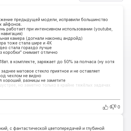
жение предыдущей модели, исправили большинство
х айфонов.
ень работает при интенсивном использовании (youtube,
, навигация)
ьная камера (догнали наконец андройд)
ера тоже стала шире и 4К
део стала гораздо лучше
из коробки" снимает отлично
18вт. в комплекте, заряжает до 50% за полчаса (ну хотя
, заднее матовое стекло приятное и не оставляет
под чехлом не видно
ыл хороший, разницы не заметите
шустрее, но заметно только в крайне тяжёлых задачах
0
0
ркий, с фантастической цветопередачей и глубиной