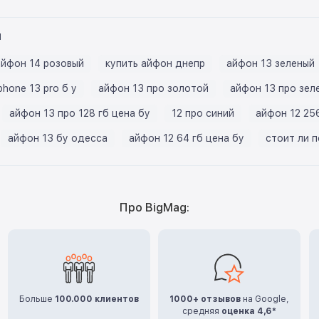
ы
айфон 14 розовый
купить айфон днепр
айфон 13 зеленый
phone 13 pro б у
айфон 13 про золотой
айфон 13 про зел
айфон 13 про 128 гб цена бу
12 про синий
айфон 12 256
айфон 13 бу одесса
айфон 12 64 гб цена бу
стоит ли 
Про BigMag:
Больше
100.000 клиентов
1000+ отзывов
на Google,
средняя
оценка 4,6*