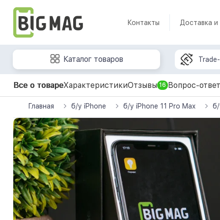
Контакты
Доставка и
Каталог товаров
Trade-
Все о товаре
Характеристики
Отзывы
Вопрос-отве
16
Главная
б/у iPhone
б/у iPhone 11 Pro Max
б/