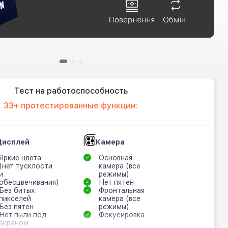
Тест на работоспособность
33+ протестированные функции:
Дисплей
Камера
Яркие цвета
Основная
(нет тусклости
камера (все
и
режимы)
обесцвечивания)
Нет пятен
Без битых
Фронтальная
пикселей
камера (все
Без пятен
режимы)
Нет пыли под
Фокусировка
экраном