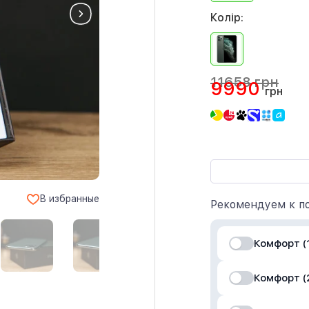
Колір:
11658 грн
9990
грн
В избранные
Рекомендуем к по
Комфорт (1
Комфорт (