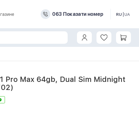
0
6
3
Показати номер
газине
RU
UA
11 Pro Max 64gb, Dual Sim Midnight
F02)
3