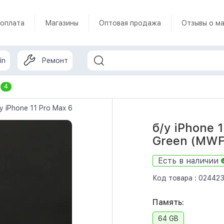
 оплата
Магазины
Оптовая продажа
Отзывы о ма
in
Ремонт
т
4
у iPhone 11 Pro Max 64gb, Dual Sim Midnight Green (MWF02)
б/у iPhone 
Green (MW
Есть в наличии
Код товара :
02442
Память:
64 GB