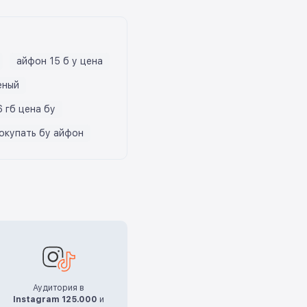
айфон 15 б у цена
еный
 гб цена бу
покупать бу айфон
Аудитория в
Instagram 125.000
и