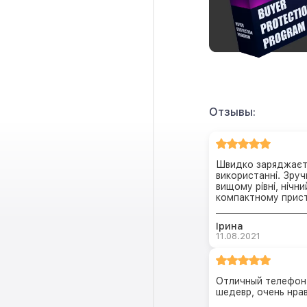
Отзывы:
Швидко заряджаєть
використанні. Зруч
вищому рівні, нічни
компактному прист
Ірина
11.08.2021
Отличный телефон,
шедевр, очень нрав