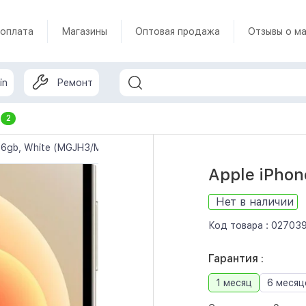
 оплата
Магазины
Оптовая продажа
Отзывы о ма
in
Ремонт
т
2
256gb, White (MGJH3/MGHJ3)
Apple iPho
Нет в наличии
Код товара :
02703
Гарантия :
1 месяц
6 месяц