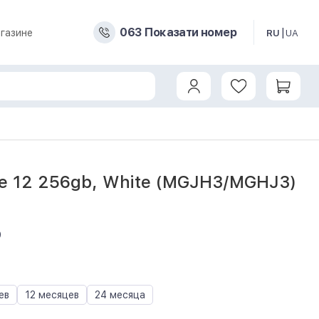
0
6
3
Показати номер
газине
RU
UA
ne 12 256gb, White (MGJH3/MGHJ3)
9
ев
12 месяцев
24 месяца