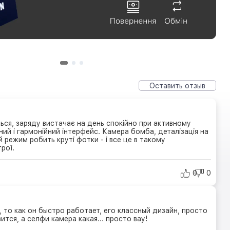
Оставить отзыв
ся, заряду вистачає на день спокійно при активному
ний і гармонійний інтерфейс. Камера бомба, деталізація на
й режим робить круті фотки - і все це в такому
рої.
0
0
 то как он быстро работает, его классный дизайн, просто
ится, а селфи камера какая... просто вау!