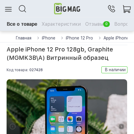
Все о товаре
Характеристики
Отзывы
Вопрос-
0
Главная
iPhone
iPhone 12 Pro
Apple iPhone 
Apple iPhone 12 Pro 128gb, Graphite
(MGMK3B\A) Витринный образец
В наличии
Код товара:
027428