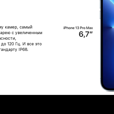
му камер, самый
атарею с увеличенным
асности,
до 120 Гц. И все это
андарту IP68.