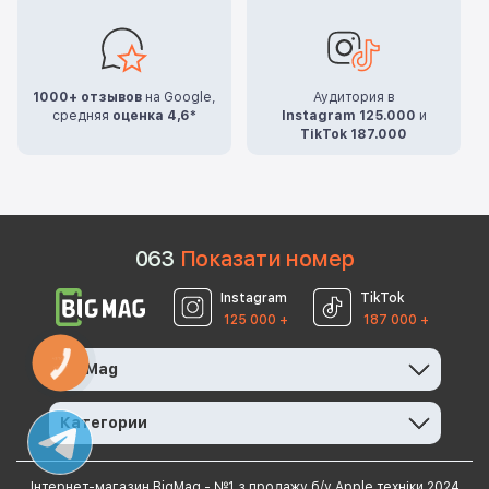
1000+ отзывов
на Google,
Аудитория в
средняя
оценка 4,6*
Instagram 125.000
и
TikTok 187.000
0
6
3
Показати номер
Instagram
TikTok
125 000 +
187 000 +
КНОПКА
BigMag
ЗВ'ЯЗКУ
Категории
Інтернет-магазин BigMag - №1 з продажу б/у Apple техніки 2024