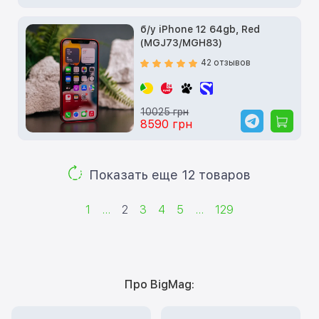
б/у iPhone 12 64gb, Red
(MGJ73/MGH83)
42 отзывов
10025 грн
8590 грн
Показать еще 12 товаров
1
...
2
3
4
5
...
129
Про BigMag: