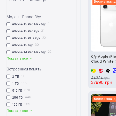
Бесплатная д
Модель iPhone б/у:
1
iPhone 15 Pro Max б/у
31
iPhone 15 Pro б/у
22
iPhone 15 Plus б/у
30
iPhone 15 б/у
22
iPhone 14 Pro Max б/у
б/у Apple iP
Показать все
Cloud White 
MG2M4)
Встроенная память
11
2 ТБ
44334 грн
37990 грн
155
1 ТБ
370
512 ГБ
446
256 ГБ
Бесплатная д
259
128 ГБ
Показать все