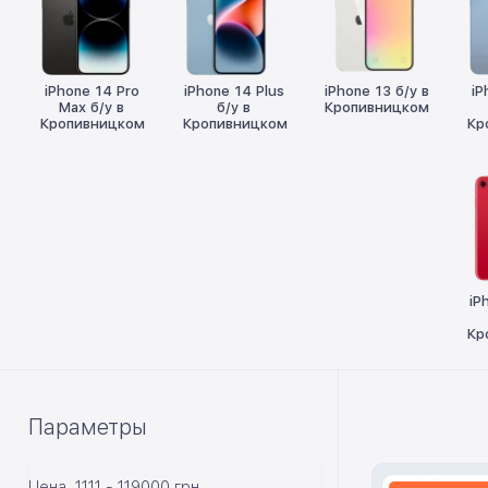
iPhone 14 Pro
iPhone 14 Plus
iPhone 13 б/у в
iP
Max б/у в
б/у в
Кропивницком
Кропивницком
Кропивницком
Кр
iP
Кр
Параметры
Цена
1111
-
119000
грн