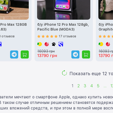
3 Pro Max 128GB
б/у iPhone 12 Pro Max 128gb,
б/у iPh
L63)
Pacific Blue (MGDA3)
Graphi
8 отзывов
17 отзывов
16093 грн
16093 г
13790 грн
13790 
Показ
1
2
3
4
5
...
1
ватели мечтают о смартфоне Apple, однако купить ново
В таком случае отличным решением становятся подержа
ьших вложений средств, и при этом в полной мере вос