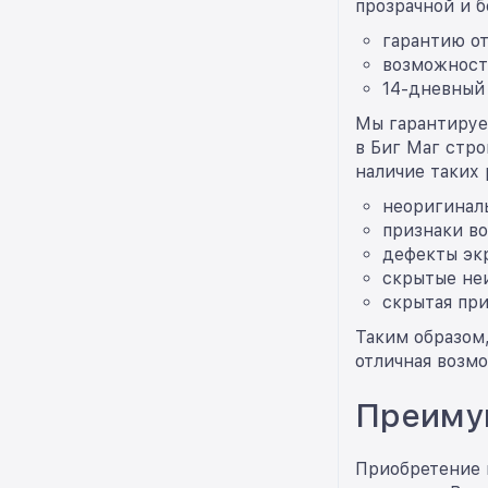
прозрачной и б
гарантию от
возможност
14-дневный 
Мы гарантируе
в Биг Маг стр
наличие таких 
неоригиналь
признаки во
дефекты экр
скрытые не
скрытая при
Таким образом,
отличная возм
Преимущ
Приобретение 