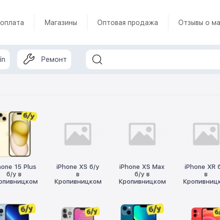
 оплата
Магазины
Оптовая продажа
Отзывы о ма
in
Ремонт
hone 15 Plus
iPhone XS б/у
iPhone XS Max
iPhone XR 
б/у в
в
б/у в
в
опивницком
Кропивницком
Кропивницком
Кропивниц