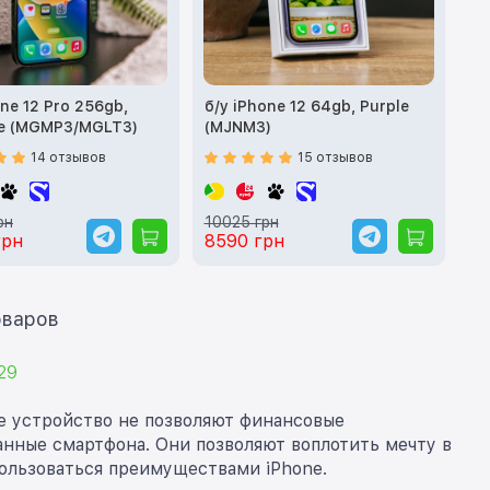
one 12 Pro 256gb,
б/у iPhone 12 64gb, Purple
te (MGMP3/MGLT3)
(MJNM3)
14 отзывов
15 отзывов
рн
10025 грн
грн
8590 грн
ать еще 12 товаров
29
е устройство не позволяют финансовые
нные смартфона. Они позволяют воплотить мечту в
пользоваться преимуществами iPhone.