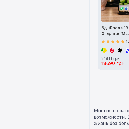
б/у iPhone 1
Graphite (ML
1
21811 грн
18690 грн
Многие пользо
возможности. 
жизнь без бол