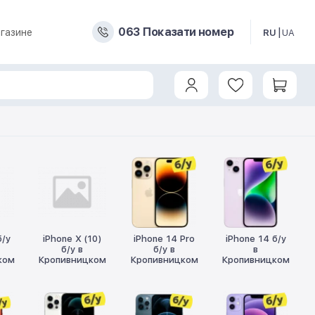
0
6
3
Показати номер
газине
RU
UA
б/у
iPhone X (10)
iPhone 14 Pro
iPhone 14 б/у
б/у в
б/у в
в
ком
Кропивницком
Кропивницком
Кропивницком