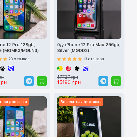
ne 12 Pro 128gb,
б/у iPhone 12 Pro Max 256gb,
te (MGMK3/MGLN3)
Silver (MGDD3)
23 отзывов
13 отзывов
рн
17727 грн
грн
15190 грн
тная доставка
Бесплатная доставка