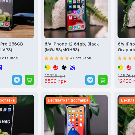
3 Pro 256GB
б/у iPhone 12 64gb, Black
б/у iPho
MLVP3)
(MGJ53/MGH63)
Graphi
0 отзывов
41 отзывов
10025 грн
14576 г
8590 грн
12490 
оставка
Бесплатная доставка
Беспла