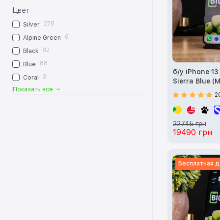
Цвет
278
Silver
6
Alpine Green
82
Black
88
Blue
б/у iPhone 1
3
Coral
Sierra Blue (
Показать все
2
22745 грн
19490 грн
Бесплатная д