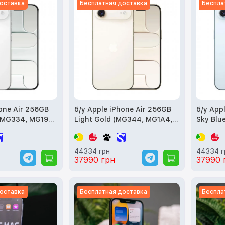
оставка
Бесплатная доставка
Беспла
hone Air 256GB
б/у Apple iPhone Air 256GB
б/у App
(MG334, MG194,
Light Gold (MG344, MG1A4,
Sky Blu
MG2N4)
MG2P4)
44334 грн
44334 г
37990 грн
37990 
оставка
Бесплатная доставка
Беспла