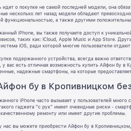
 идет о покупке не самой последней модели, она обяз
ые несколько лет назад модели обладают превосходно
й функциональностью, а также другими положительным
жанный iPhone, вы также получаете доступ к уникально
висов, таких как: iCloud, Apple Music и App Store. Др
система iOS, ради которой многие пользователи отдаю
купке подержанного устройства, всегда важно ответст
 у вас есть отличная возможность купить Айфон бу в 
енные, надежные смартфоны, на которые предоставляет
Айфон бу в Кропивницком без
анного iPhone часто вызывает у пользователей много 
такого гаджета "с рук" имеет очевидные риски - смар
екачественному ремонту или имеет другие проблемы.
у нас вы можете приобрести Айфон бу в Кропивницком,