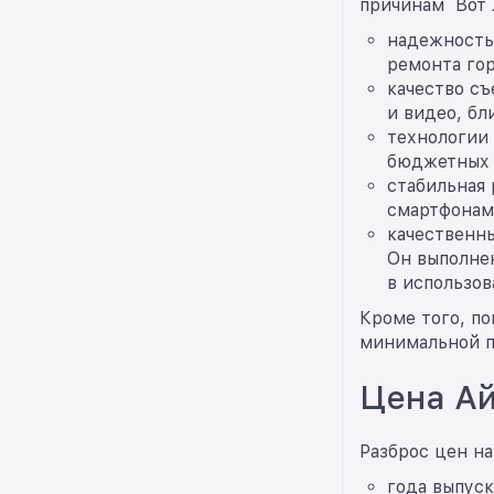
причинам Вот 
надежность 
ремонта го
качество съ
и видео, бл
технологии
бюджетных с
стабильная 
смартфонам
качественны
Он выполне
в использов
Кроме того, по
минимальной п
Цена Ай
Разброс цен на
года выпуск