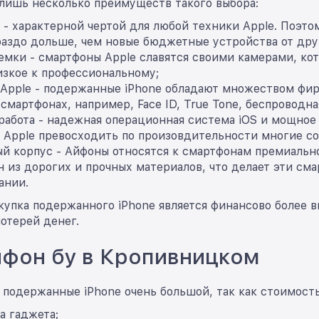
лишь несколько преимуществ такого выбора:
- характерной чертой для любой техники Apple. Поэто
раздо дольше, чем новые бюджетные устройства от дру
емки - смартфоны Apple славятся своими камерами, ко
изкое к профессиональному;
 Apple - подержанные iPhone обладают множеством фи
мартфонах, например, Face ID, True Tone, беспроводна
работа - надежная операционная система iOS и мощное
 Apple превосходить по произовдительности многие с
й корпус - Айфоны относятся к смартфонам премиально
н из дорогих и прочных материалов, что делает эти с
ании.
купка подержанного iPhone является финансово более в
отерей денег.
фон бу в Кропивницком
 подержанные iPhone очень большой, так как стоимость
а гаджета;