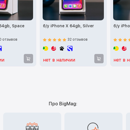
 64gb, Space
б/у iPhone X 64gb, Silver
б/у iPho
0 отзывов
32 отзывов
ии
нет в наличии
нет в 
Про BigMag: