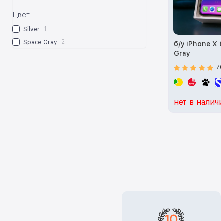
Цвет
1
Silver
2
Space Gray
б/у iPhone X
Gray
7
нет в налич