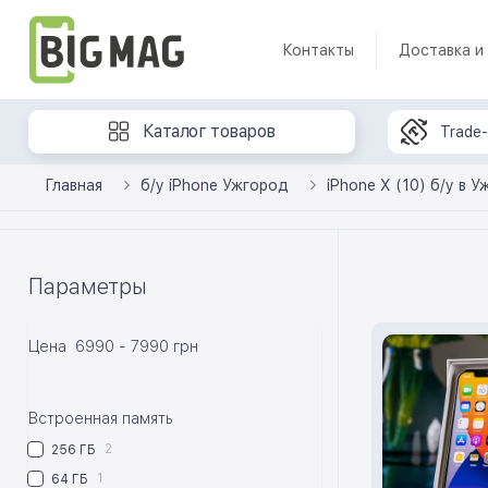
Контакты
Доставка и
Каталог товаров
Trade-
Главная
б/у iPhone Ужгород
iPhone X (10) б/у в 
Параметры
Цена
6990
-
7990
грн
Встроенная память
2
256 ГБ
1
64 ГБ