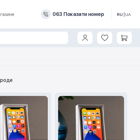
0
6
3
Показати номер
газине
RU
UA
ороде