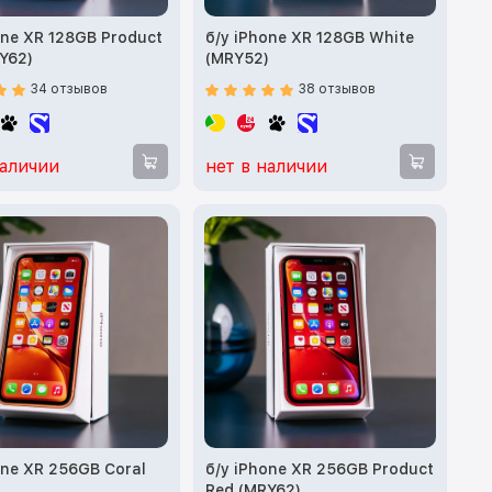
one XR 128GB Product
б/у iPhone XR 128GB White
Y62)
(MRY52)
34 отзывов
38 отзывов
наличии
нет в наличии
one XR 256GB Coral
б/у iPhone XR 256GB Product
)
Red (MRY62)