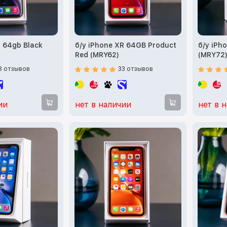
R 64gb Black
б/у iPhone XR 64GB Product
б/у iPh
Red (MRY62)
(MRY72
3 отзывов
33 отзывов
ии
нет в наличии
нет в 