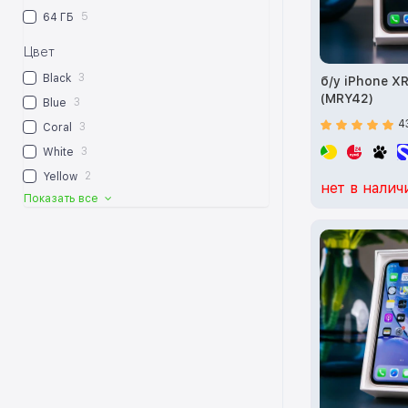
5
64 ГБ
Цвет
3
Black
б/у iPhone X
(MRY42)
3
Blue
4
3
Coral
3
White
2
Yellow
нет в налич
Показать все