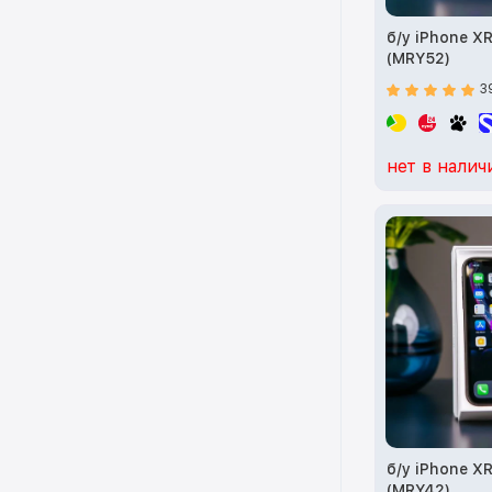
б/у iPhone X
(MRY52)
3
нет в налич
б/у iPhone X
(MRY42)