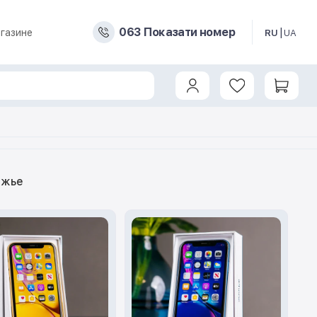
0
6
3
Показати номер
газине
RU
UA
ожье