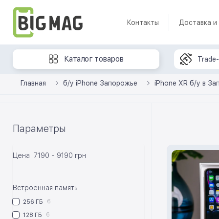
Контакты
Доставка и
Каталог товаров
Trade-
Главная
б/у iPhone Запорожье
iPhone XR б/у в З
Параметры
Цена
7190
-
9190
грн
Встроенная память
6
256 ГБ
6
128 ГБ