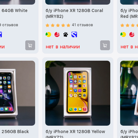
R 64GB White
б/у iPhone XR 128GB Coral
б/у iPh
(MRY82)
Red (MR
9 отзывов
41 отзывов
ии
нет в наличии
нет в 
R 256GB Black
б/у iPhone XR 128GB Yellow
б/у iPh
(MRY72)
(MRY82