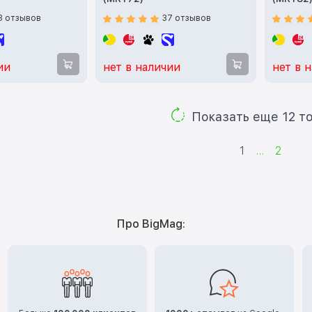
3 отзывов
37 отзывов
ии
нет в наличии
нет в 
Показ
1
...
2
Про BigMag: