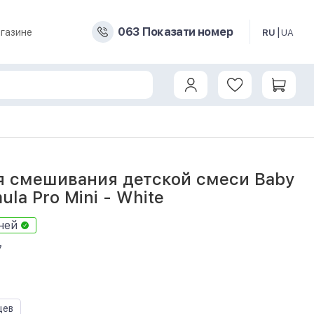
0
6
3
Показати номер
газине
RU
UA
ro Mini - White
 смешивания детской смеси Baby
ula Pro Mini - White
ней
7
цев