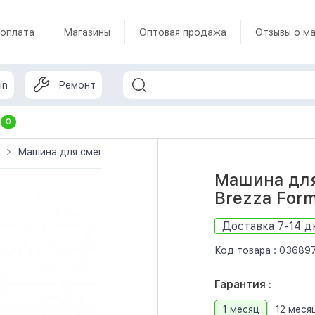
 оплата
Магазины
Оптовая продажа
Отзывы о ма
in
Ремонт
т
0
Машина для смешивания детской смеси Baby Brezza Formula P
Машина для
Brezza Form
Доставка 7-14 д
Код товара :
03689
Гарантия :
1 месяц
12 меся