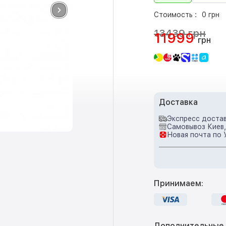
Стоимость :
0 грн
13439 грн
11999
грн
Доставка
Экспресс достав
Самовывоз Киев,
Новая почта по 
Принимаем:
Дополнительные