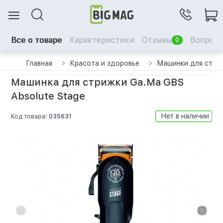
Все о товаре
Характеристики
Отзывы
Вопрос-
0
Главная
Красота и здоровье
Машинки для стри
Машинка для стрижки Ga.Ma GBS
Absolute Stage
Нет в наличии
Код товара:
035631