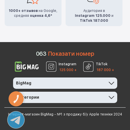
1000+ отзывов
на Google,
Аудитория в
средняя
оценка 4,6*
Instagram 125.000
и
TikTok 187.000
0
6
3
Показати номер
Instagram
TikTok
125 000 +
187 000 +
BigMag
Категории
КНОПКА
ЗВ'ЯЗКУ
Інтернет-магазин BigMag - №1 з продажу б/у Apple техніки 2024