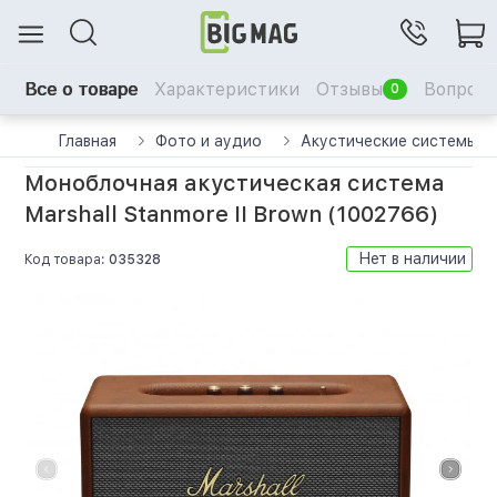
Все о товаре
Характеристики
Отзывы
Вопрос-
0
Главная
Фото и аудио
Акустические системы
Моноблочная акустическая система
Marshall Stanmore II Brown (1002766)
Нет в наличии
Код товара:
035328