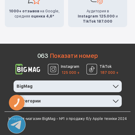
1000+ отзывов
на Google,
Аудитория в
средняя
оценка 4,6*
Instagram 125.000
и
TikTok 187.000
0
6
3
Показати номер
Instagram
TikTok
125 000 +
187 000 +
BigMag
Категории
КНОПКА
ЗВ'ЯЗКУ
Інтернет-магазин BigMag - №1 з продажу б/у Apple техніки 2024