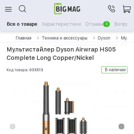
Все о товаре
Характеристики
Отзывы
Вопрос-
3
Главная
Техника и аксессуары
Dyson
Мульт
Мультистайлер Dyson Airwrap HS05
Complete Long Copper/Nickel
В наличии
Код товара:
033513