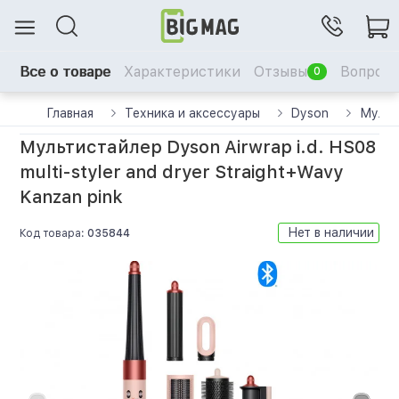
Все о товаре
Характеристики
Отзывы
Вопрос-
0
Главная
Техника и аксессуары
Dyson
Мульт
Мультистайлер Dyson Airwrap i.d. HS08
multi-styler and dryer Straight+Wavy
Kanzan pink
Нет в наличии
Код товара:
035844