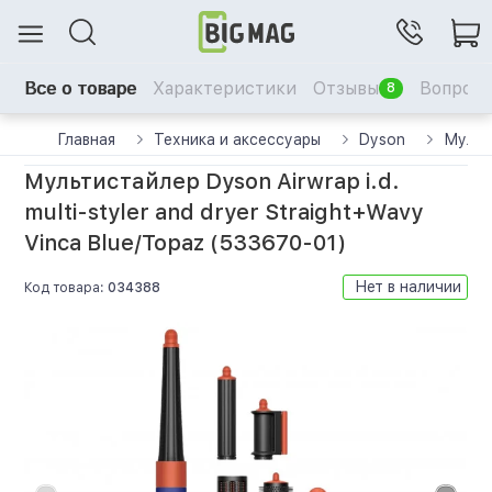
Все о товаре
Характеристики
Отзывы
Вопрос-
8
Главная
Техника и аксессуары
Dyson
Мульт
Мультистайлер Dyson Airwrap i.d.
multi-styler and dryer Straight+Wavy
Vinca Blue/Topaz (533670-01)
Нет в наличии
Код товара:
034388