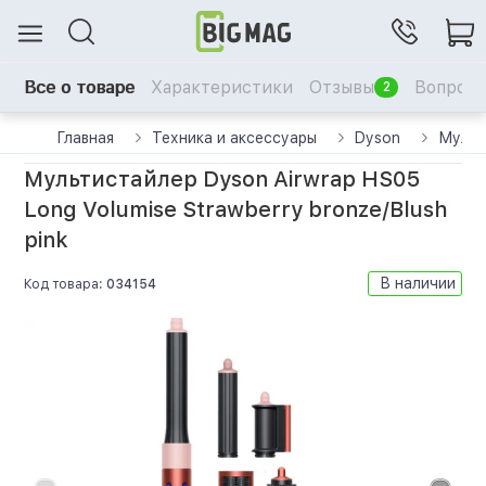
Все о товаре
Характеристики
Отзывы
Вопрос-
2
Главная
Техника и аксессуары
Dyson
Мульт
Мультистайлер Dyson Airwrap HS05
Long Volumise Strawberry bronze/Blush
pink
В наличии
Код товара:
034154