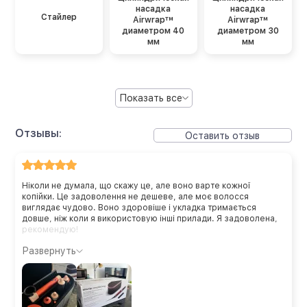
насадка
насадка
Стайлер
Airwrap™
Airwrap™
диаметром 40
диаметром 30
мм
мм
Показать все
Отзывы:
Оставить отзыв
Ніколи не думала, що скажу це, але воно варте кожної
копійки. Це задоволення не дешеве, але моє волосся
виглядає чудово. Воно здоровіше і укладка тримається
довше, ніж коли я використовую інші прилади. Я задоволена,
рекомендую!
Развернуть