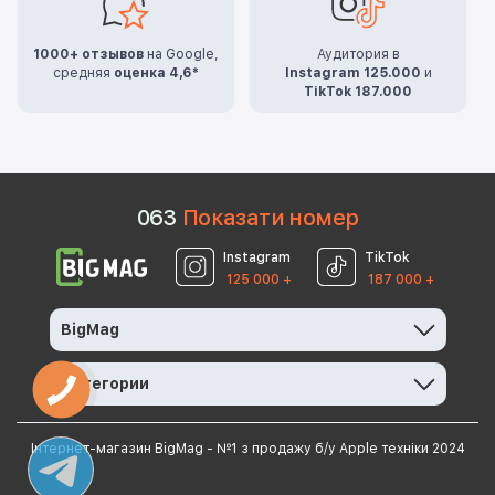
1000+ отзывов
на Google,
Аудитория в
средняя
оценка 4,6*
Instagram 125.000
и
TikTok 187.000
0
6
3
Показати номер
Instagram
TikTok
125 000 +
187 000 +
BigMag
Категории
Інтернет-магазин BigMag - №1 з продажу б/у Apple техніки 2024