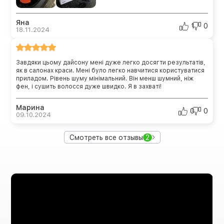
Яна
1
0
18.11.2024
Завдяки цьому дайсону мені дуже легко досягти результатів,
як в салонах краси. Мені було легко навчитися користуватися
приладом. Рівень шуму мінімальний. Він менш шумний, ніж
фен, і сушить волосся дуже швидко. Я в захваті!
Марина
0
0
09.10.2024
Смотреть все отзывы
2