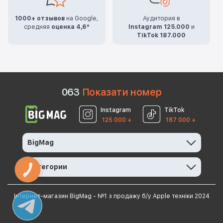
1000+ отзывов
на Google,
Аудитория в
средняя
оценка 4,6*
Instagram 125.000
и
TikTok 187.000
0
6
3
Показати номер
Instagram
TikTok
125 000 +
187 000 +
BigMag
Категории
КНОПКА
ЗВ'ЯЗКУ
Інтернет-магазин BigMag - №1 з продажу б/у Apple техніки 2024