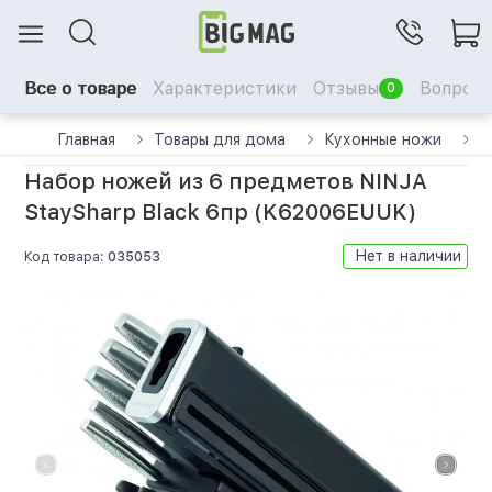
Все о товаре
Характеристики
Отзывы
Вопрос-
0
Главная
Товары для дома
Кухонные ножи
Н
Набор ножей из 6 предметов NINJA
StaySharp Black 6пр (K62006EUUK)
Нет в наличии
Код товара:
035053