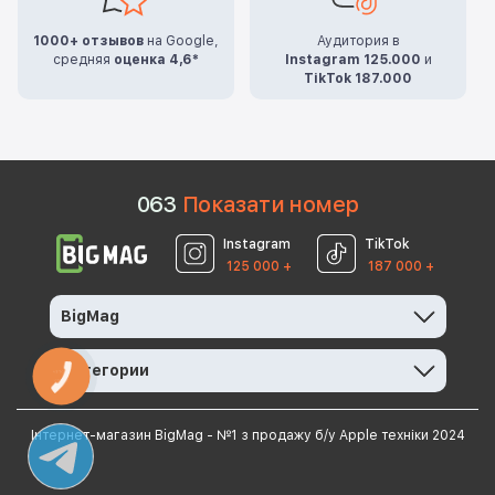
1000+ отзывов
на Google,
Аудитория в
средняя
оценка 4,6*
Instagram 125.000
и
TikTok 187.000
0
6
3
Показати номер
Instagram
TikTok
125 000 +
187 000 +
BigMag
Категории
КНОПКА
ЗВ'ЯЗКУ
Інтернет-магазин BigMag - №1 з продажу б/у Apple техніки 2024