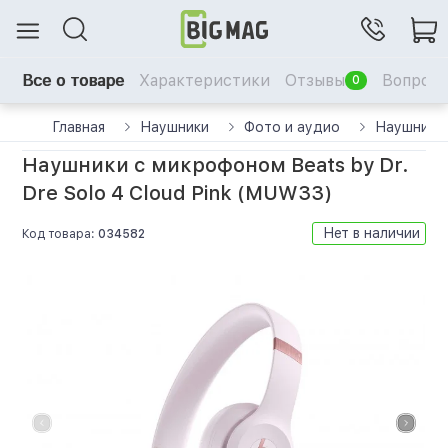
Все о товаре
Характеристики
Отзывы
Вопрос-
0
Главная
Наушники
Фото и аудио
Наушники 
Наушники с микрофоном Beats by Dr.
Dre Solo 4 Cloud Pink (MUW33)
Нет в наличии
Код товара:
034582