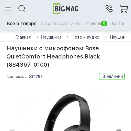
Все о товаре
Характеристики
Отзывы
Вопрос-
0
Главная
Наушники
Фото и аудио
Наушники 
Наушники с микрофоном Bose
QuietComfort Headphones Black
(884367-0100)
В наличии
Код товара:
034787