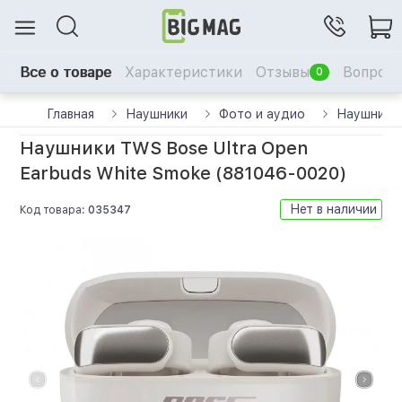
Все о товаре
Характеристики
Отзывы
Вопрос-
0
Главная
Наушники
Фото и аудио
Наушники 
Наушники TWS Bose Ultra Open
Earbuds White Smoke (881046-0020)
Нет в наличии
Код товара:
035347