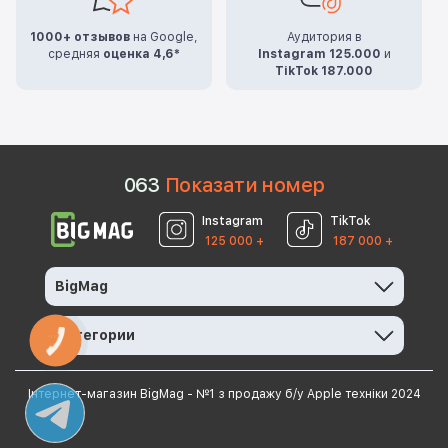
1000+ отзывов
на Google,
Аудитория в
средняя
оценка 4,6*
Instagram 125.000
и
TikTok 187.000
0
6
3
Показати номер
Instagram
TikTok
125 000 +
187 000 +
BigMag
Категории
КНОПКА
ЗВ'ЯЗКУ
Інтернет-магазин BigMag - №1 з продажу б/у Apple техніки 2024