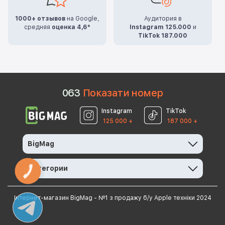
1000+ отзывов
на Google,
Аудитория в
средняя
оценка 4,6*
Instagram 125.000
и
TikTok 187.000
0
6
3
Показати номер
Instagram
TikTok
125 000 +
187 000 +
BigMag
Категории
КНОПКА
ЗВ'ЯЗКУ
Інтернет-магазин BigMag - №1 з продажу б/у Apple техніки 2024