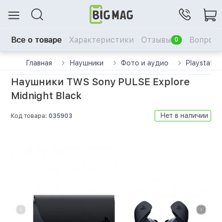
Все о товаре
Характеристики
Отзывы
Вопрос-
0
Главная
Наушники
Фото и аудио
Playstatio
Наушники TWS Sony PULSE Explore
Midnight Black
Нет в наличии
Код товара:
035903