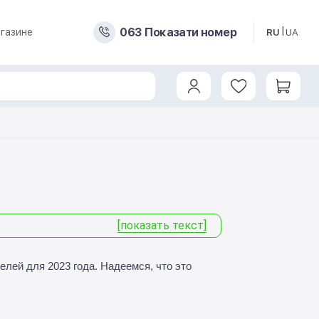
0
6
3
Показати номер
газине
RU
UA
[показать текст]
лей для 2023 года. Надеемся, что это 