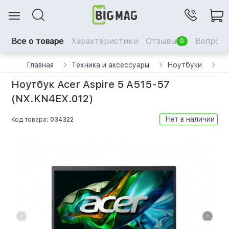
Все о товаре
Характеристики
Отзывы
Вопрос-
0
Главная
Техника и аксессуары
Ноутбуки
Но
Ноутбук Acer Aspire 5 A515-57
(NX.KN4EX.012)
Нет в наличии
Код товара:
034322