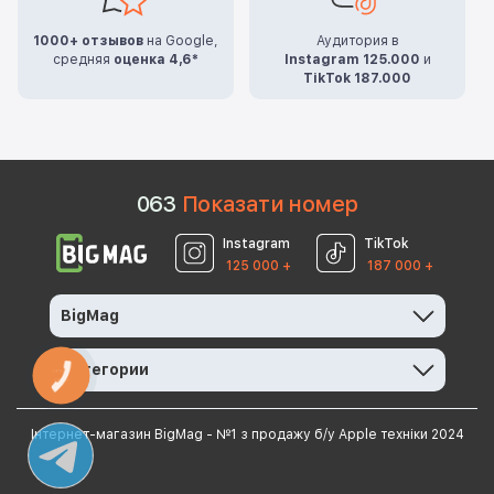
1000+ отзывов
на Google,
Аудитория в
средняя
оценка 4,6*
Instagram 125.000
и
TikTok 187.000
0
6
3
Показати номер
Instagram
TikTok
125 000 +
187 000 +
BigMag
Категории
КНОПКА
ЗВ'ЯЗКУ
Інтернет-магазин BigMag - №1 з продажу б/у Apple техніки 2024