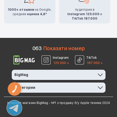
1000+ отзывов
на Google,
Аудитория в
средняя
оценка 4,6*
Instagram 125.000
и
TikTok 187.000
0
6
3
Показати номер
Instagram
TikTok
125 000 +
187 000 +
BigMag
Категории
КНОПКА
ЗВ'ЯЗКУ
Інтернет-магазин BigMag - №1 з продажу б/у Apple техніки 2024