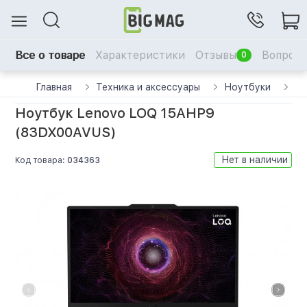
Все о товаре
Характеристики
Отзывы
Вопрос-
0
Главная
Техника и аксессуары
Ноутбуки
Но
Ноутбук Lenovo LOQ 15AHP9
(83DX00AVUS)
Нет в наличии
Код товара:
034363