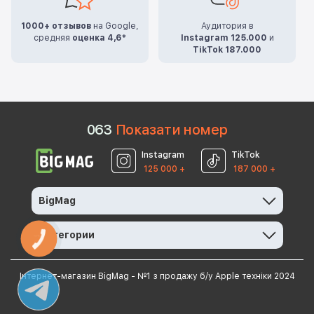
1000+ отзывов
на Google,
Аудитория в
средняя
оценка 4,6*
Instagram 125.000
и
TikTok 187.000
0
6
3
Показати номер
Instagram
TikTok
125 000 +
187 000 +
BigMag
Категории
КНОПКА
ЗВ'ЯЗКУ
Інтернет-магазин BigMag - №1 з продажу б/у Apple техніки 2024