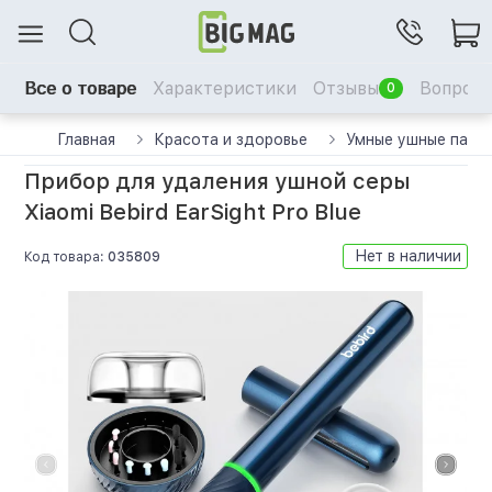
Все о товаре
Характеристики
Отзывы
Вопрос-
0
Главная
Красота и здоровье
Умные ушные пало
Прибор для удаления ушной серы
Xiaomi Bebird EarSight Pro Blue
Нет в наличии
Код товара:
035809