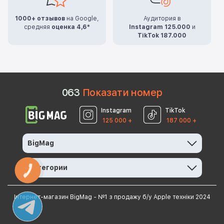
1000+ отзывов
на Google,
Аудитория в
средняя
оценка 4,6*
Instagram 125.000
и
TikTok 187.000
0
6
3
Показати номер
Instagram
TikTok
125 000 +
187 000 +
BigMag
Категории
КНОПКА
ЗВ'ЯЗКУ
Інтернет-магазин BigMag - №1 з продажу б/у Apple техніки 2024