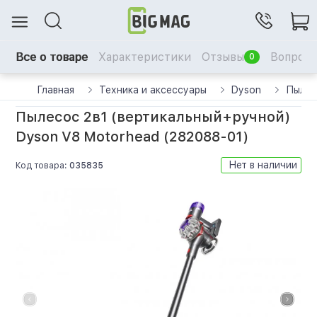
Все о товаре
Характеристики
Отзывы
Вопрос-
0
Главная
Техника и аксессуары
Dyson
Пылес
Пылесос 2в1 (вертикальный+ручной)
Dyson V8 Motorhead (282088-01)
Нет в наличии
Код товара:
035835