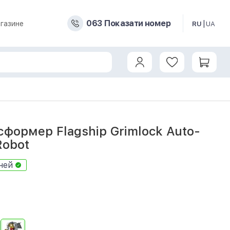
0
6
3
Показати номер
газине
RU
UA
rimlock Auto-converting Robot
формер Flagship Grimlock Auto-
Robot
ней
7