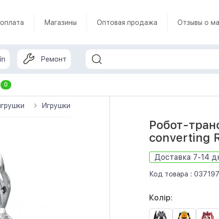
 оплата
Магазины
Оптовая продажа
Отзывы о ма
in
Ремонт
т
0
игрушки
Игрушки-роботы
Робот-трансформер Flagship G
Робот-транс
converting 
Доставка 7-14 д
Код товара :
03719
Колір: