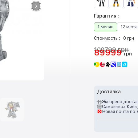
Гарантия :
1 месяц
12 меся
Стоимость :
0 грн
100799 грн
89999
грн
Доставка
Экспресс достав
Самовывоз Киев,
Новая почта по 