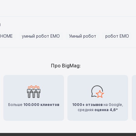
ы
 HOME
умный робот EMO
Умный робот
робот EMO
Про BigMag:
Больше
100.000 клиентов
1000+ отзывов
на Google,
средняя
оценка 4,6*