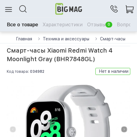
Все о товаре
Характеристики
Отзывы
Вопрос-
0
Главная
Техника и аксессуары
Смарт-часы
Смарт-часы Xiaomi Redmi Watch 4
Moonlight Gray (BHR7848GL)
Нет в наличии
Код товара:
034982