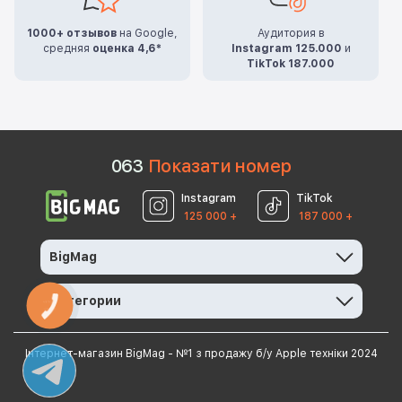
1000+ отзывов
на Google,
Аудитория в
средняя
оценка 4,6*
Instagram 125.000
и
TikTok 187.000
0
6
3
Показати номер
Instagram
TikTok
125 000 +
187 000 +
BigMag
Категории
КНОПКА
ЗВ'ЯЗКУ
Інтернет-магазин BigMag - №1 з продажу б/у Apple техніки 2024