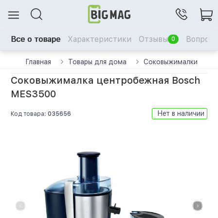
Все о товаре
Характеристики
Отзывы
Вопрос-
0
Главная
Товары для дома
Соковыжималки
Соковыжималка центробежная Bosch
MES3500
Нет в наличии
Код товара:
035656