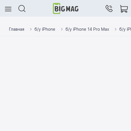
Главная
б/у iPhone
б/у iPhone 14 Pro Max
б/у i