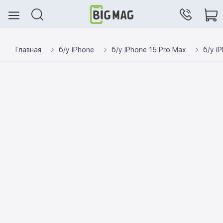
Главная
б/у iPhone
б/у iPhone 15 Pro Max
б/у i