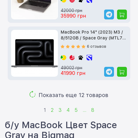
42000 грн
35990 грн
MacBook Pro 14" (2023) M3 /
8/512GB / Space Gray (MTL73)
б/у
6 отзывов
49002 грн
41990 грн
Показать еще 12 товаров
1
2
3
4
5
...
8
б/у MacBook Цвет Space
Gray на Bigmag