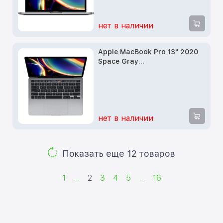
нет в наличии
Apple MacBook Pro 13" 2020
Space Gray
(Z0Y6000Z2/Z0Y70002C)
(i5/2.0GHz/1TB SSD/32GB/Intel
Iris Plus
нет в наличии
Показать еще 12 товаров
1
...
2
3
4
5
...
16