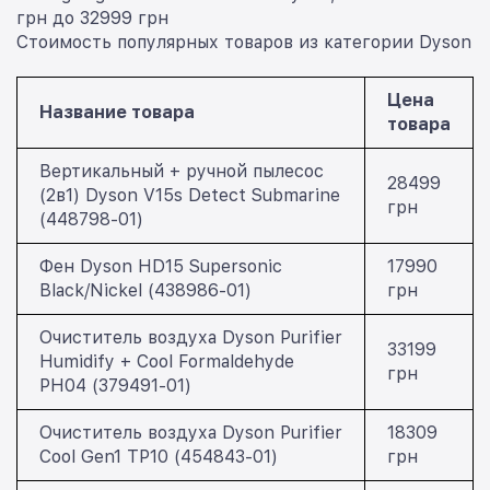
грн до 32999 грн
Стоимость популярных товаров из категории Dyson
Цена
Название товара
товара
Вертикальный + ручной пылесос
28499
(2в1) Dyson V15s Detect Submarine
грн
(448798-01)
Фен Dyson HD15 Supersonic
17990
Black/Nickel (438986-01)
грн
Очиститель воздуха Dyson Purifier
33199
Humidify + Cool Formaldehyde
грн
PH04 (379491-01)
Очиститель воздуха Dyson Purifier
18309
Cool Gen1 TP10 (454843-01)
грн