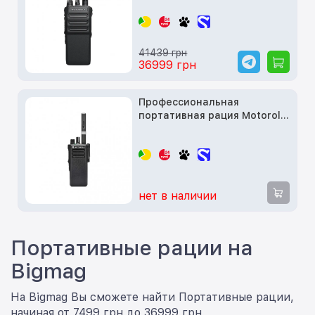
AAH06RDN9RA1AN
MOTOTRBO 403-527M 4W
41439 грн
36999 грн
Профессиональная
портативная рация Motorola
DP 4400E UHF + AES256
нет в наличии
Портативные рации на
Bigmag
На Bigmag Вы сможете найти Портативные рации,
начиная от 7499 грн до 36999 грн