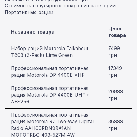
Стоимость популярных товаров из категории
Портативные рации
Цена
Название товара
товара
Набор раций Motorola Talkabout
7499
T803 (2-Pack) Lime Green
грн
Профессиональная портативная
17349
рация Motorola DP 4400E VHF
грн
Профессиональная портативная
20899
рация Motorola DP 4400E UHF +
грн
AES256
Профессиональная портативная
рация Motorola R7 Two-Way Digital
36999
Radio AAH06RDN9RA1AN
грн
MOTOTRBO 403-527M 4W