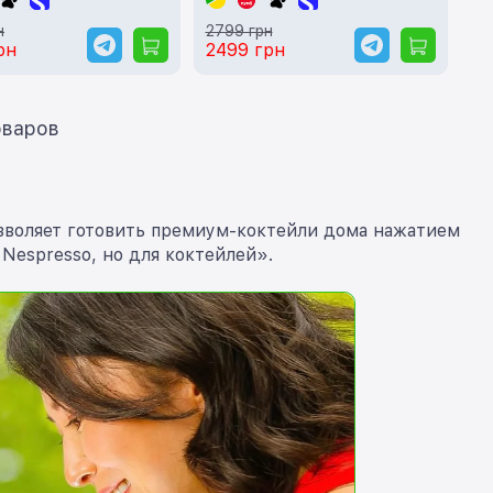
н
2799 грн
рн
2499 грн
ать еще 12 товаров
позволяет готовить премиум-коктейли дома нажатием
Nespresso, но для коктейлей».