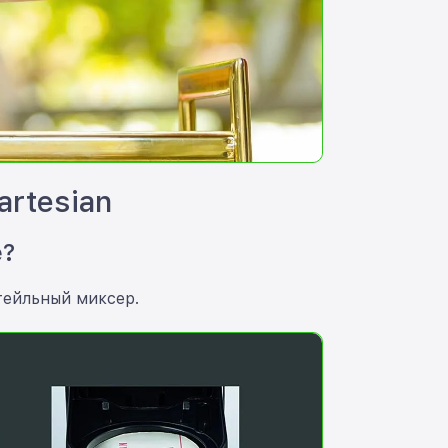
rtesian
е?
ктейльный миксер.