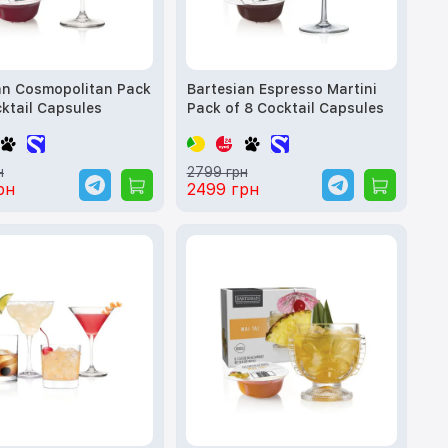
n Cosmopolitan Pack
Bartesian Espresso Martini
cktail Capsules
Pack of 8 Cocktail Capsules
н
2799 грн
рн
2499 грн