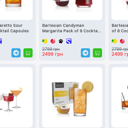
aretto Sour
Bartesian Candyman
Bartesia
 Cocktail Capsules
Margarita Pack of 8 Cocktail
of 8 Co
Capsules
2799 грн
2799 гр
2499 грн
2499 г