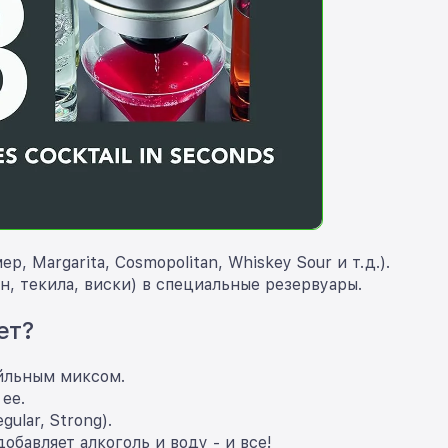
 Margarita, Cosmopolitan, Whiskey Sour и т.д.).
н, текила, виски) в специальные резервуары.
ет?
ейльным миксом.
 ее.
gular, Strong).
бавляет алкоголь и воду - и все!