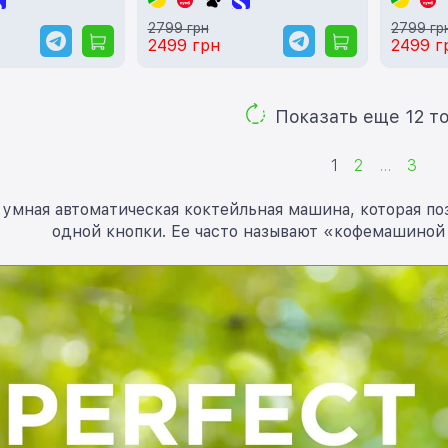
2799 грн
2799 гр
2499 грн
2499 г
Показ
1
2
...
3
то умная автоматическая коктейльная машина, которая 
одной кнопки. Ее часто называют «кофемашиной 