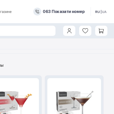
0
6
3
Показати номер
газине
RU
UA
ны