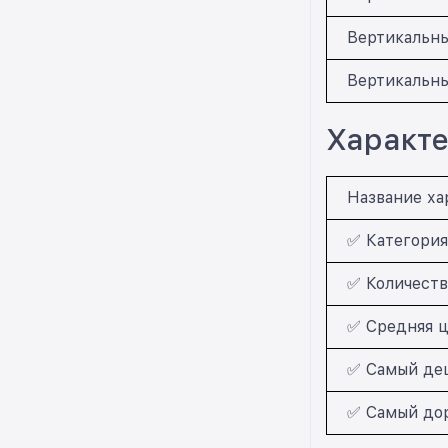
Вертикальны
Вертикальны
Характе
Название ха
✅ Категория
✅ Количеств
✅ Средняя ц
✅ Самый деш
✅ Самый дор