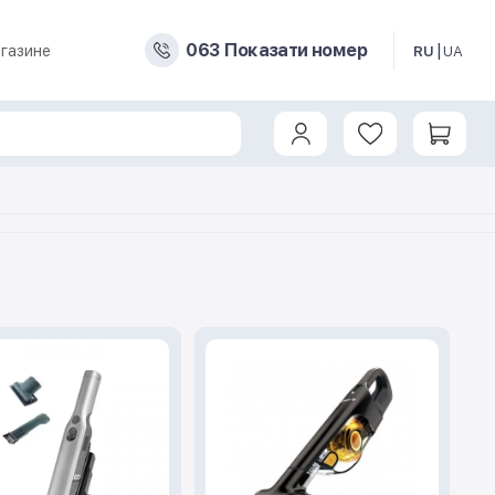
0
6
3
Показати номер
газине
RU
UA