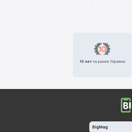
10 лет
на рынке Украины
BigMag