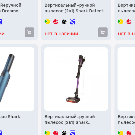
ый+ручной
Вертикальный+ручной
Вертик
) Dreame
пылесос (2в1) Shark Detect
пылесос
uum Cleaner U10
Pro IW1611EU
Truclea
Vacuum
ии
нет в наличии
нет в 
сос Shark
Вертикальный+ручной
Вертик
пылесос (2в1) Shark
пылесос
HZ500EU
Vacuum 