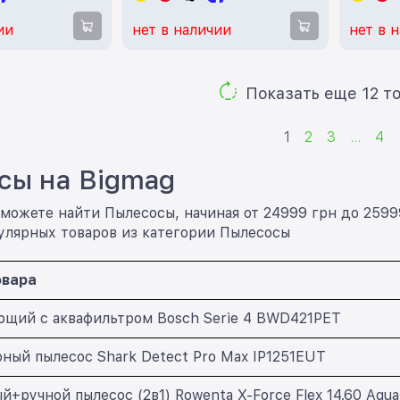
ии
нет в наличии
нет в 
Показ
1
2
3
...
4
сы на Bigmag
сможете найти Пылесосы, начиная от 24999 грн до 2599
улярных товаров из категории Пылесосы
овара
щий с аквафильтром Bosch Serie 4 BWD421PET
ный пылесос Shark Detect Pro Max IP1251EUT
й+ручной пылесос (2в1) Rowenta X-Force Flex 14.60 Aq