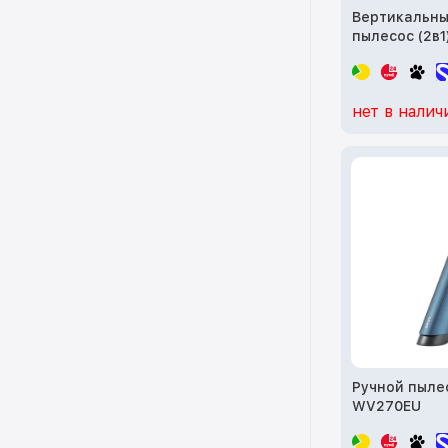
Вертикальн
пылесос (2в1
Cordless Vac
(VPV20A)
нет в налич
Ручной пыле
WV270EU