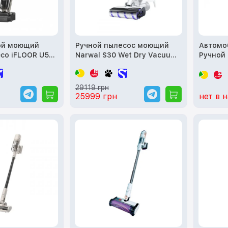
ой моющий
Ручной пылесос моющий
Автомо
co iFLOOR U5
Narwal S30 Wet Dry Vacuum
Ручной
Cleaner
WV200
29119 грн
25999 грн
нет в 