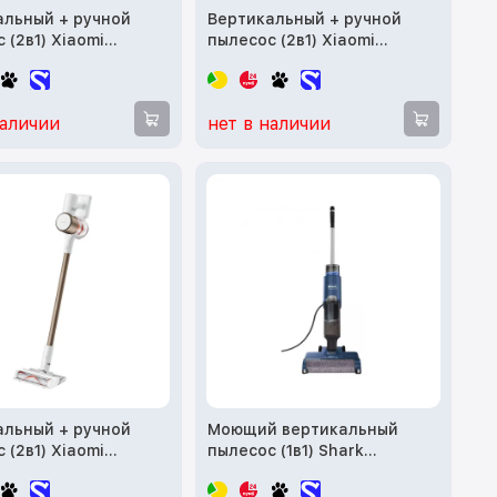
альный + ручной
Вертикальный + ручной
 (2в1) Xiaomi
пылесос (2в1) Xiaomi
n W20 Wet Dry
Vacuum Cleaner G20 EU
 EU
наличии
нет в наличии
альный + ручной
Моющий вертикальный
 (2в1) Xiaomi
пылесос (1в1) Shark
Cleaner G10 Plus EU
HydroVac Hard Floor Cleaner
WD100EU