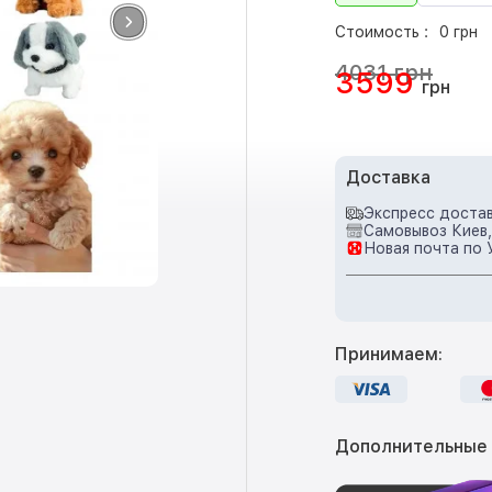
Стоимость :
0 грн
4031 грн
3599
грн
Доставка
Экспресс достав
Самовывоз Киев,
Новая почта по 
Принимаем:
Дополнительные