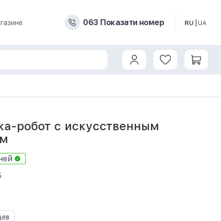
0
6
3
Показати номер
газине
RU
UA
твенным интеллектом
ка-робот с искусственным
ом
ней
5
цев