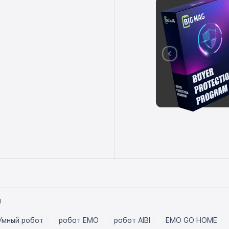
ы
Умный робот
робот EMO
робот AIBI
EMO GO HOME