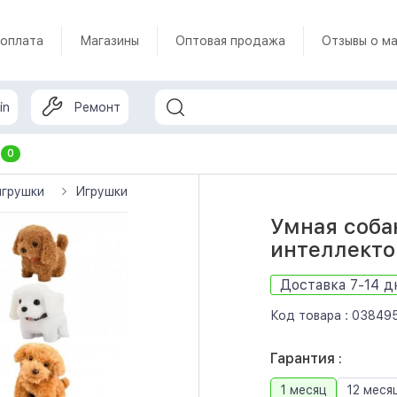
 оплата
Магазины
Оптовая продажа
Отзывы о ма
in
Ремонт
т
0
игрушки
Игрушки-роботы
Умная собака-робот с искусс
Умная соба
интеллект
Доставка 7-14 д
Код товара :
03849
Гарантия :
1 месяц
12 меся