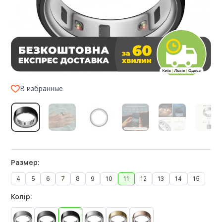
В избранные
Размер:
4
5
6
7
8
9
10
11
12
13
14
15
Колір: