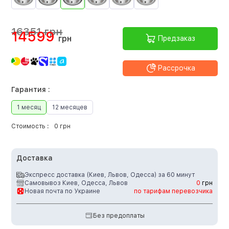
16351 грн
14599
грн
Предзаказ
Рассрочка
Гарантия :
1 месяц
12 месяцев
Стоимость :
0 грн
Доставка
Экспресс доставка (Киев, Львов, Одесса) за 60 минут
Самовывоз Киев, Одесса, Львов
0
грн
Новая почта по Украине
по тарифам перевозчика
Без предоплаты