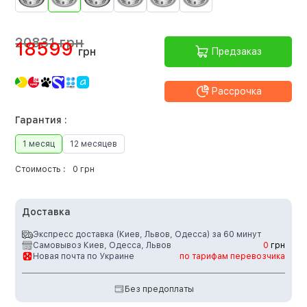
20831 грн
18599
грн
Предзаказ
Рассрочка
Гарантия :
1 месяц
12 месяцев
Стоимость :
0 грн
Доставка
Экспресс доставка (Киев, Львов, Одесса) за 60 минут
Самовывоз Киев, Одесса, Львов
0
грн
Новая почта по Украине
по тарифам перевозчика
Без предоплаты