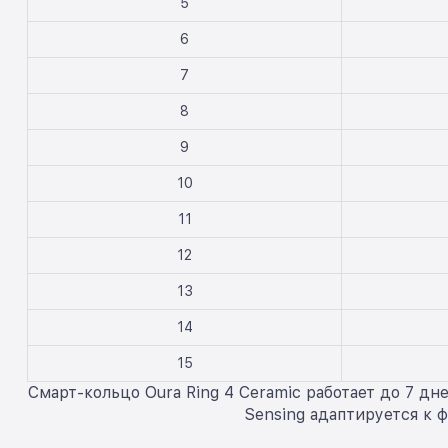
5
6
7
8
9
10
11
12
13
14
15
Смарт-кольцо Oura Ring 4 Ceramic работает до 7 д
Sensing адаптируется к 