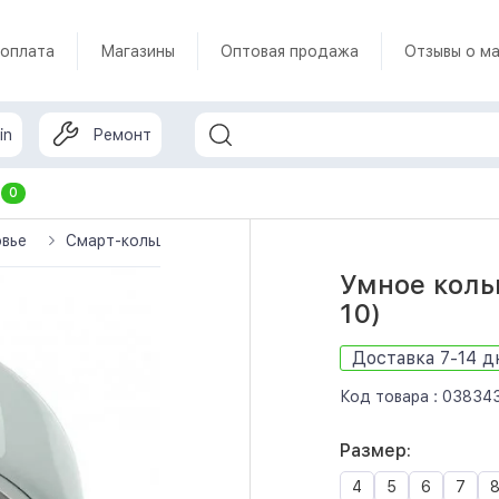
 оплата
Магазины
Оптовая продажа
Отзывы о ма
in
Ремонт
т
0
овье
Смарт-кольца
Oura
Oura Ring 4 Ceramic
Ум
Умное кольц
10)
Доставка 7-14 д
Код товара :
03834
Размер:
4
5
6
7