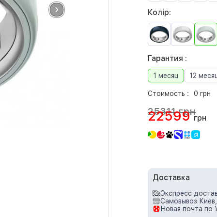
Колір:
Гарантия :
1 месяц
12 меся
Стоимость :
0 грн
25311 грн
22599
грн
Доставка
Экспресс достав
Самовывоз Киев,
Новая почта по 