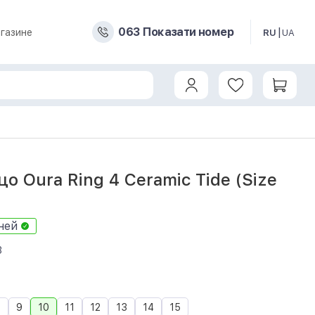
0
6
3
Показати номер
газине
RU
UA
ное кольцо Oura Ring 4 Ceramic Tide (Size 10)
о Oura Ring 4 Ceramic Tide (Size
ней
3
8
9
10
11
12
13
14
15