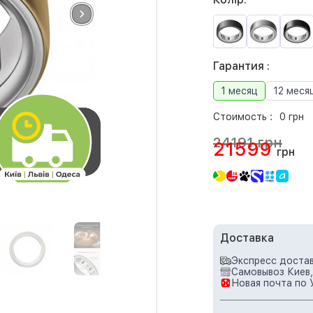
Гарантия :
1 месяц
12 меся
Стоимость :
0 грн
24191 грн
21599
грн
Доставка
Экспресс достав
Самовывоз Киев,
Новая почта по 