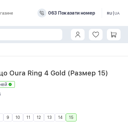
0
6
3
Показати номер
газине
RU
UA
цо Oura Ring 4 Gold Size 15 (JZ90-54216-15)
о Oura Ring 4 Gold (Размер 15)
ней
6
8
9
10
11
12
13
14
15