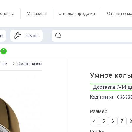
 оплата
Магазины
Оптовая продажа
Отзывы о ма
in
Ремонт
т
0
овье
Смарт-кольца
Oura
Oura Ring 4
Смарт-коль
Умное кольц
Доставка 7-14 д
Код товара :
03633
Размер:
4
5
6
7
Колір: