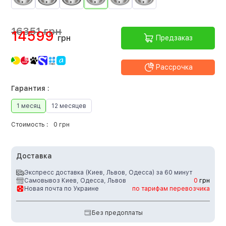
16351 грн
14599
грн
Предзаказ
Рассрочка
Гарантия :
1 месяц
12 месяцев
Стоимость :
0 грн
Доставка
Экспресс доставка (Киев, Львов, Одесса) за 60 минут
Самовывоз Киев, Одесса, Львов
0
грн
Новая почта по Украине
по тарифам перевозчика
Без предоплаты